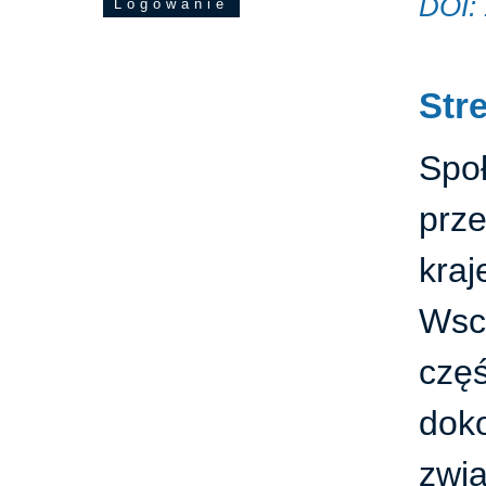
DOI:
Logowanie
Str
Spo
prz
kra
Wsch
czę
dok
zwi