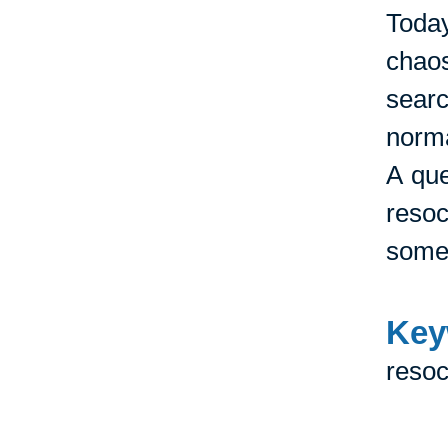
Today
chaos
sear
norma
A que
resoc
somew
Key
resoc