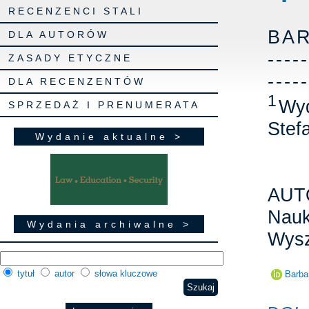
RECENZENCI STALI
BA
DLA AUTORÓW
-----
ZASADY ETYCZNE
-----
DLA RECENZENTÓW
1
Wyd
SPRZEDAŻ I PRENUMERATA
Stef
Wydanie aktualne >
AUT
Nauk
Wydania archiwalne >
Wysz
tytuł
autor
słowa kluczowe
Barba