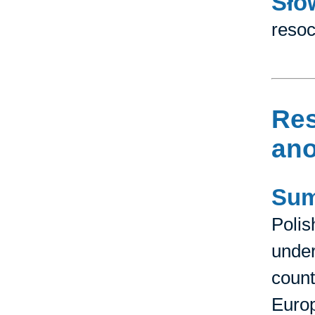
Sło
resoc
Res
ano
Su
Poli
under
count
Europ