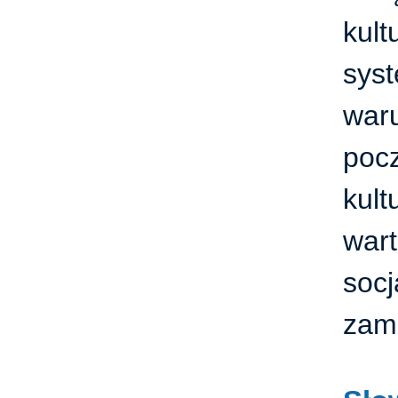
kul
sys
war
pocz
kul
war
socj
zam