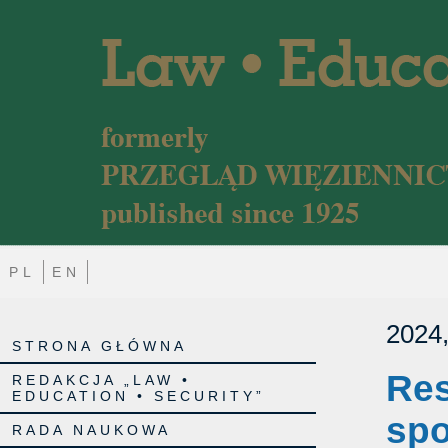
PL
EN
2024,
STRONA GŁÓWNA
Res
REDAKCJA „LAW •
EDUCATION • SECURITY”
spo
RADA NAUKOWA