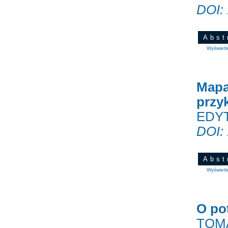
DOI:
Abst
Wyświetl
Mapa
przy
EDY
DOI:
Abst
Wyświetl
O po
TOM