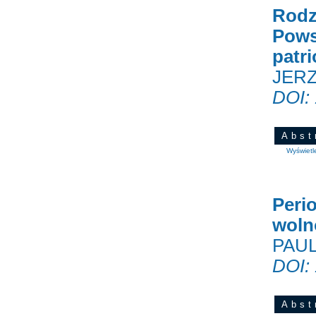
Rodz
Pows
patr
JER
DOI:
Abst
Wyświetl
Peri
wolno
PAU
DOI:
Abst