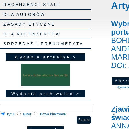
Art
RECENZENCI STALI
DLA AUTORÓW
Wybr
ZASADY ETYCZNE
port
DLA RECENZENTÓW
BOH
SPRZEDAŻ I PRENUMERATA
ANDR
MAR
Wydanie aktualne >
DOI:
Abst
Wyświetl
Wydania archiwalne >
Zjaw
tytuł
autor
słowa kluczowe
świa
ANN