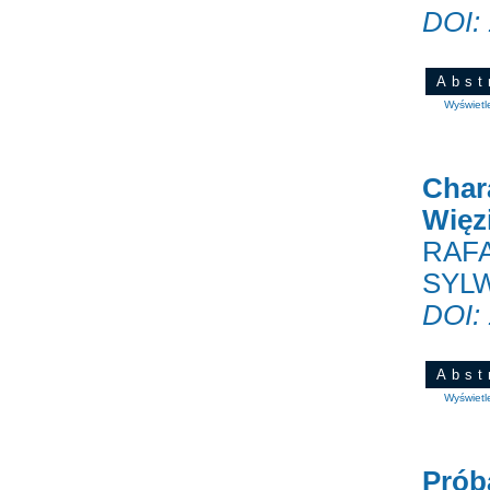
DOI:
Abst
Wyświetl
Char
Więz
RAFA
SYL
DOI:
Abst
Wyświetl
Prób