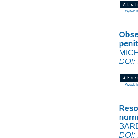
Abst
Wyświetl
Obse
peni
MICH
DOI:
Abst
Wyświetl
Reso
norm
BAR
DOI: