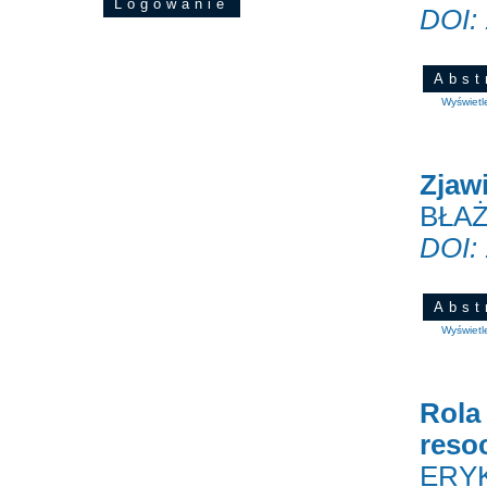
Logowanie
DOI:
Abst
Wyświetl
Zjaw
BŁAŻ
DOI:
Abst
Wyświetl
Rola
resoc
ERY