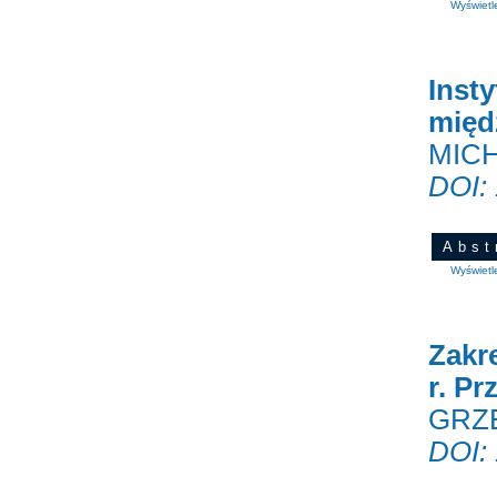
Wyświetl
Insty
międ
MIC
DOI:
Abst
Wyświetl
Zakr
r. P
GRZ
DOI: