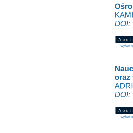
Ośro
KAM
DOI:
Abst
Wyświetl
Nauc
oraz 
ADR
DOI:
Abst
Wyświetl